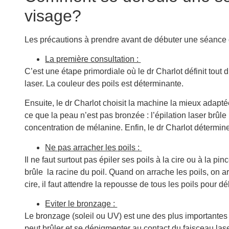
visage?
Les précautions à prendre avant de débuter une séance d’
La première consultation :
C’est une étape primordiale où le dr Charlot définit tout d
laser. La couleur des poils est déterminante.
Ensuite, le dr Charlot choisit la machine la mieux adaptée
ce que la peau n’est pas bronzée : l’épilation laser brûle
concentration de mélanine. Enfin, le dr Charlot détermine
Ne pas arracher les poils :
Il ne faut surtout pas épiler ses poils à la cire ou à la pi
brûle la racine du poil. Quand on arrache les poils, on ar
cire, il faut attendre la repousse de tous les poils pour dé
Eviter le bronzage :
Le bronzage (soleil ou UV) est une des plus importantes c
peut brûler et se dépigmenter au contact du faisceau lase