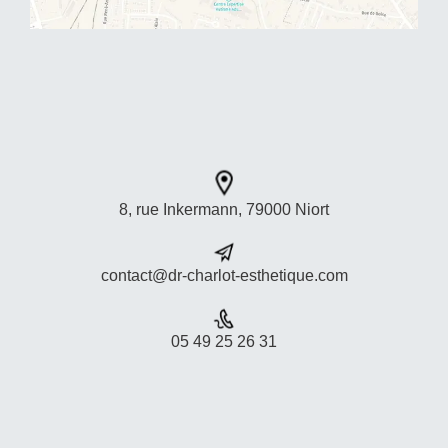
🩺 Doctolib :
https://www.doctolib.fr/nutritionniste/ni
ort/mahboubeh-
11
0
8, rue Inkermann, 79000 Niort
contact@dr-charlot-esthetique.com
05 49 25 26 31