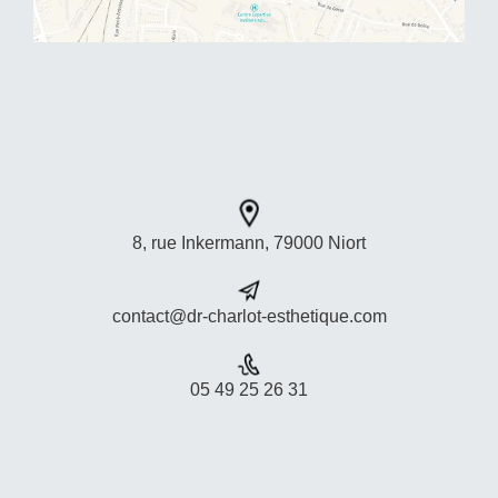
👩🏻‍💻 Site web : www.dr-charlot-
https://www.doctolib.fr/nutritionniste/ni
esthetique.com
ort/mahboubeh-
🩺 Doctolib :
https://www.doctolib.fr/nutritionniste/ni
12
0
ort/mahboubeh-
13
0
8, rue Inkermann, 79000 Niort
contact@dr-charlot-esthetique.com
05 49 25 26 31