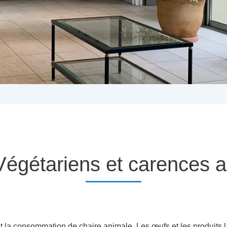
Végétariens et carences a
t la consommation de chaire animale. Les œufs et les produits la