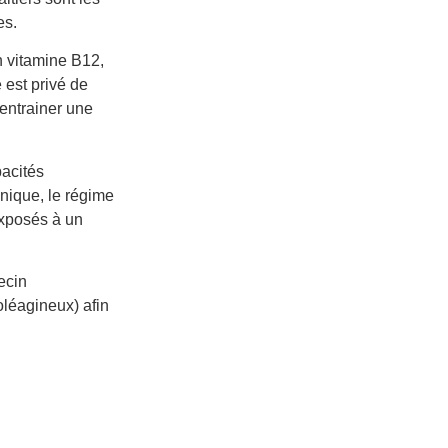
es.
n vitamine B12,
 est privé de
 entrainer une
pacités
nnique, le régime
exposés à un
ecin
oléagineux) afin