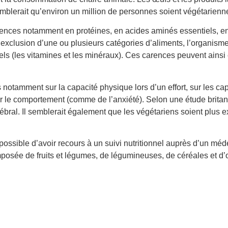
emblerait qu’environ un million de personnes soient végétarienn
rences notamment en protéines, en acides aminés essentiels, e
l’exclusion d’une ou plusieurs catégories d’aliments, l’organisme
els (les vitamines et les minéraux). Ces carences peuvent ainsi
otamment sur la capacité physique lors d’un effort, sur les ca
sur le comportement (comme de l’anxiété). Selon une étude brita
ébral. Il semblerait également que les végétariens soient plus 
 possible d’avoir recours à un suivi nutritionnel auprès d’un méd
mposée de fruits et légumes, de légumineuses, de céréales et d’